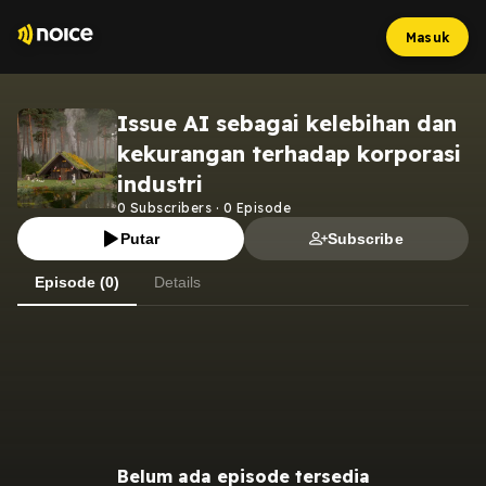
Masuk
Issue AI sebagai kelebihan dan
kekurangan terhadap korporasi
industri
0
Subscribers
·
0
Episode
Putar
Subscribe
Episode (0)
Details
Belum ada episode tersedia