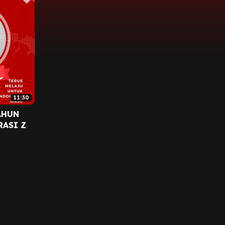
11:30
AHUN
RASI Z