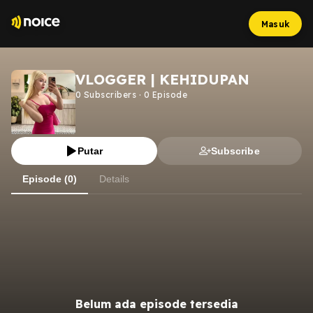
Masuk
VLOGGER | KEHIDUPAN
0
Subscribers
·
0
Episode
Putar
Subscribe
Episode (0)
Details
Belum ada episode tersedia