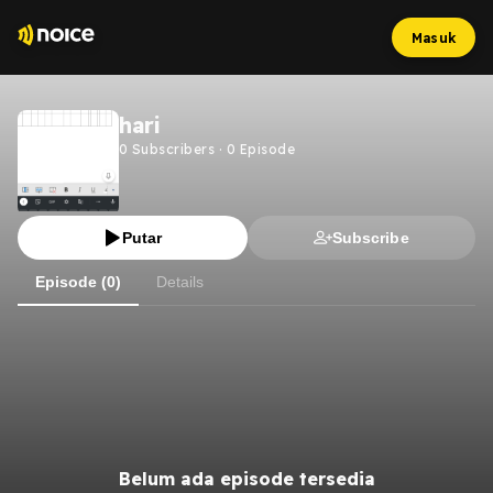
Masuk
hari
0
Subscribers
·
0
Episode
Putar
Subscribe
Episode (0)
Details
Belum ada episode tersedia