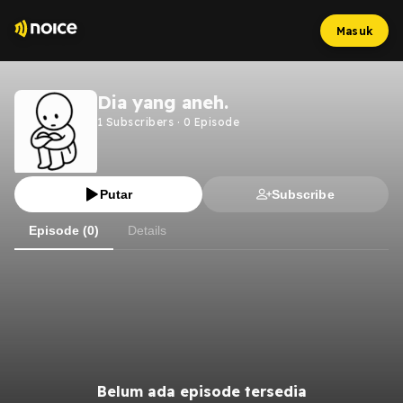
Masuk
Dia yang aneh.
1
Subscribers
·
0
Episode
Putar
Subscribe
Episode (0)
Details
Belum ada episode tersedia