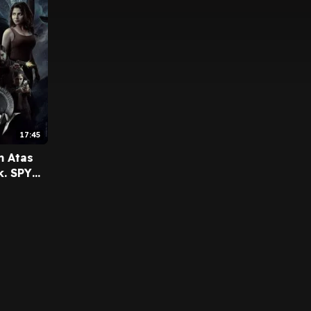
17:45
m Atas
k. SPY