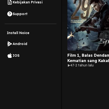
Kebijakan Privasi
Support
Install Noice
Android
Film 1, Balas Denda
IOS
Kematian sang Kaka
47
2 tahun lalu
2023