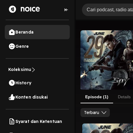
Beranda
Genre
Koleksimu
History
Konten disukai
Episode (1)
Details
Terbaru
Syarat dan Ketentuan