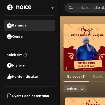
Beranda
Genre
Koleksimu
History
Konten disukai
Episode (1)
Details
Terbaru
Syarat dan Ketentuan