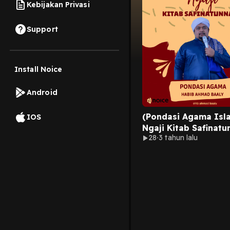
Kebijakan Privasi
Support
Install Noice
Android
(Pondasi Agama Isl
IOS
Ngaji Kitab Safinatu
28
3 tahun lalu
Bersama Sayyid Ah
Ba'aly