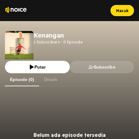
Masuk
Kenangan
1
Subscribers
·
0
Episode
Putar
Subscribe
Episode (0)
Details
Belum ada episode tersedia