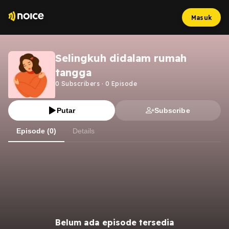
Masuk
Selingkuh didalam rumah
tangga
0
Subscribers
·
0
Episode
Putar
Subscribe
Episode (0)
Details
Belum ada episode tersedia