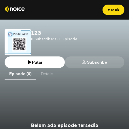
Masuk
123
0
Subscribers
·
0
Episode
Putar
Subscribe
Episode (0)
Details
Belum ada episode tersedia