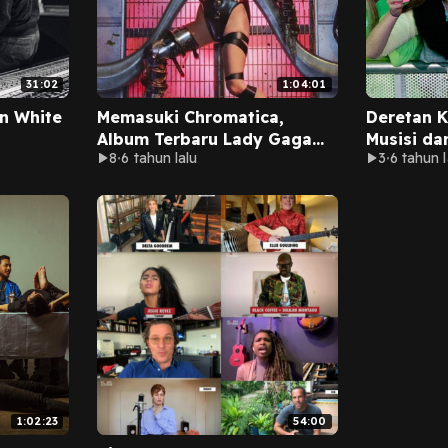
31:02
1:04:01
in White
Memasuki Chromatica,
Deretan K
Album Terbaru Lady Gaga
Musisi da
8
6 tahun lalu
3
6 tahun l
yang Futuristik (CRESCENDO
X JOYPODCAST)
1:02:23
54:00