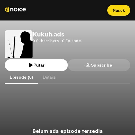
Masuk
Kukuh.ads
0
Subscribers
·
0
Episode
Putar
Subscribe
Episode (0)
Details
Belum ada episode tersedia