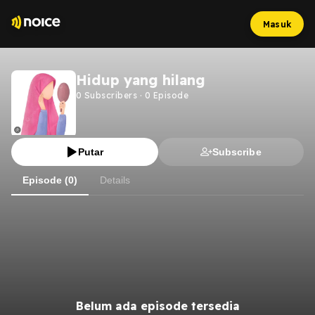
Masuk
Hidup yang hilang
0
Subscribers
·
0
Episode
Putar
Subscribe
Episode (0)
Details
Belum ada episode tersedia