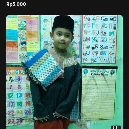
Rp
5.000
1:54