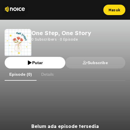
Masuk
One Step, One Story
0
Subscribers
·
0
Episode
Putar
Subscribe
Episode (0)
Details
Belum ada episode tersedia