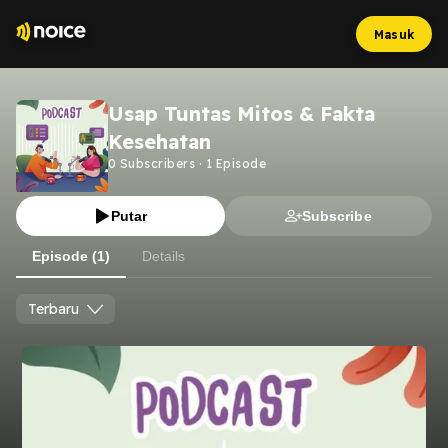
Masuk
Usap Tuntas Mitos & Fakta
Kesehatan
0
Subscribers
·
1
Episode
Putar
Subscribe
Episode (1)
Details
Terbaru