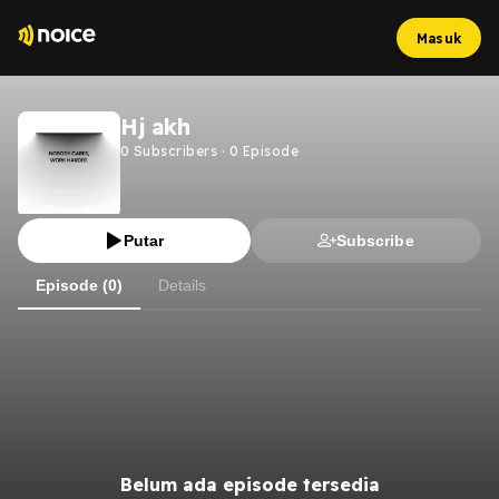
Masuk
Hj akh
0
Subscribers
·
0
Episode
Putar
Subscribe
Episode (0)
Details
Belum ada episode tersedia