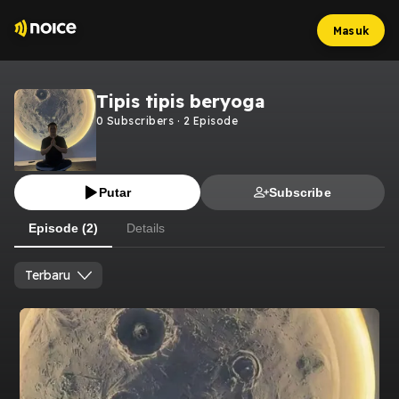
Masuk
Tipis tipis beryoga
0
Subscribers
·
2
Episode
Putar
Subscribe
Episode (2)
Details
Terbaru