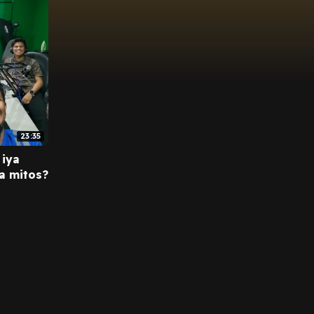
23:35
 iya
ma mitos?