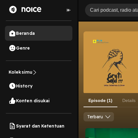
Beranda
Genre
Koleksimu
History
Konten disukai
Episode (1)
Details
Terbaru
Syarat dan Ketentuan