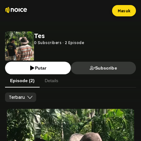
Masuk
Tes
0
Subscribers
·
2
Episode
Putar
Subscribe
Episode (2)
Details
Terbaru