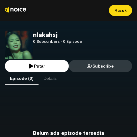
Masuk
nlakahsj
0
Subscribers
·
0
Episode
Putar
Subscribe
Episode (0)
Details
Belum ada episode tersedia