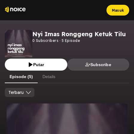
Masuk
Nyi Imas Ronggeng Ketuk Tilu
0
Subscribers
·
5
Episode
Putar
Subscribe
Episode (5)
Details
Terbaru