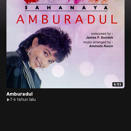
6:01
Amburadul
7
6 tahun lalu