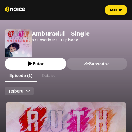
Masuk
Amburadul - Single
8
Subscribers
·
1
Episode
Putar
Subscribe
Episode (1)
Details
Terbaru