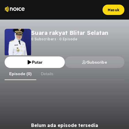
Masuk
Suara rakyat Blitar Selatan
0
Subscribers
·
0
Episode
Putar
Subscribe
Episode (0)
Details
Belum ada episode tersedia