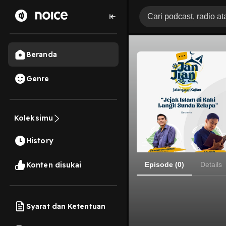
Beranda
Genre
Koleksimu
History
Konten disukai
Episode (0)
Details
Syarat dan Ketentuan