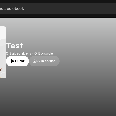
Test
0
Subscribers
·
0
Episode
Putar
Subscribe