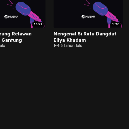
13:51
1:20
rung Relawan
Mengenal Si Ratu Dangdut
 Gantung
Ellya Khadam
alu
4
3 tahun lalu