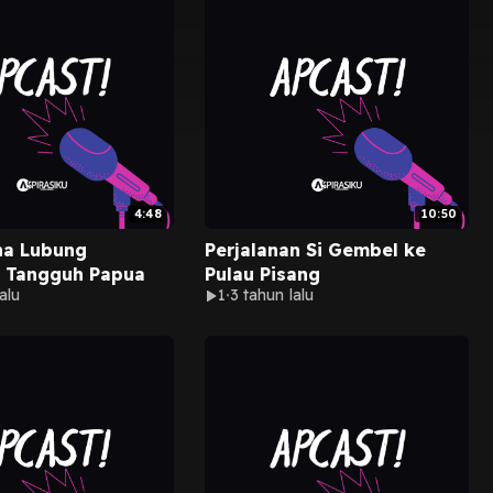
4:48
10:50
a Lubung
Perjalanan Si Gembel ke
 Tangguh Papua
Pulau Pisang
alu
1
3 tahun lalu