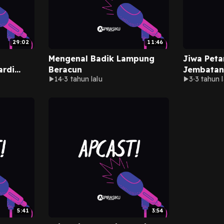
29:02
11:46
Mengenal Badik Lampung
Jiwa Peta
ardi
Beracun
Jembatan
14
3 tahun lalu
3
3 tahun l
5:41
3:54