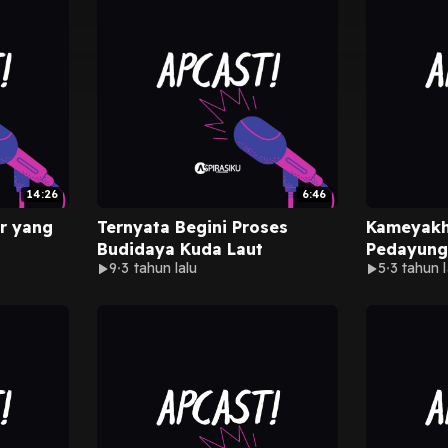
14:26
6:46
ur yang
Ternyata Begini Proses
Kameyakh
Budidaya Kuda Laut
Pedayung
9
3 tahun lalu
5
3 tahun l