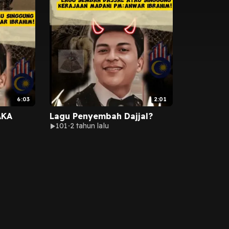
6:03
2:01
AKA
Lagu Penyembah Dajjal?
101
2 tahun lalu