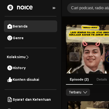
Beranda
Genre
Koleksimu
History
Konten disukai
Episode (2)
Details
Terbaru
Syarat dan Ketentuan