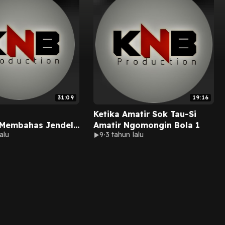
31:09
19:16
Ketika Amatir Sok Tau-Si
,Membahas Jendela
Amatir Ngomongin Bola 1
alu
9
3 tahun lalu
2023