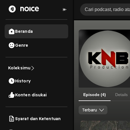
Beranda
Genre
Koleksimu
History
Konten disukai
Episode (4)
Details
Terbaru
Syarat dan Ketentuan