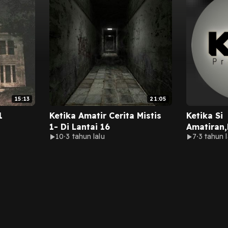
15:13
21:05
1
Ketika Amatir Cerita Mistis
Ketika Si
1- Di Lantai 16
Amatiran
10
3 tahun lalu
7
3 tahun l
Transfer 