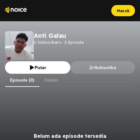
Masuk
Anti Galau
0
Subscribers
·
0
Episode
Putar
Subscribe
Episode (0)
Details
Belum ada episode tersedia