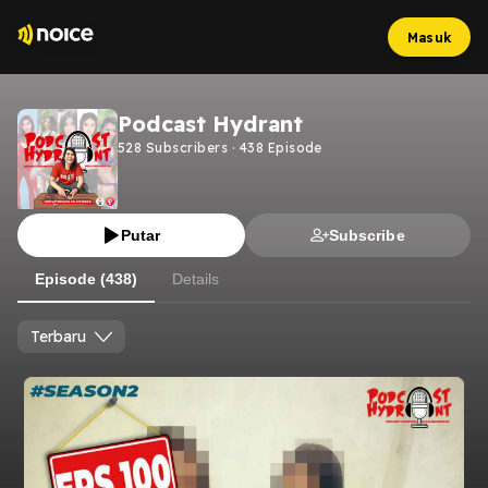
Masuk
Podcast Hydrant
528
Subscribers
·
438
Episode
Putar
Subscribe
Episode (438)
Details
Terbaru