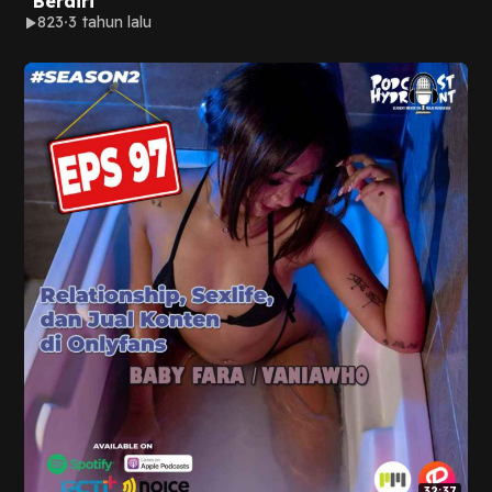
"Berdiri"
823
3 tahun lalu
32:37