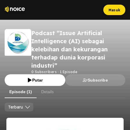
Masuk
Podcast “Issue Artificial
Intelligence (AI) sebagai
kelebihan dan kekurangan
terhadap dunia korporasi
industri”
0
Subscribers
·
1
Episode
Putar
Subscribe
Episode (1)
Details
Terbaru