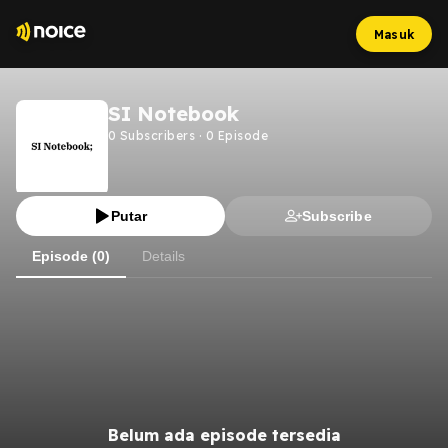
Masuk
SI Notebook
0
Subscribers
·
0
Episode
Putar
Subscribe
Episode (0)
Details
Belum ada episode tersedia