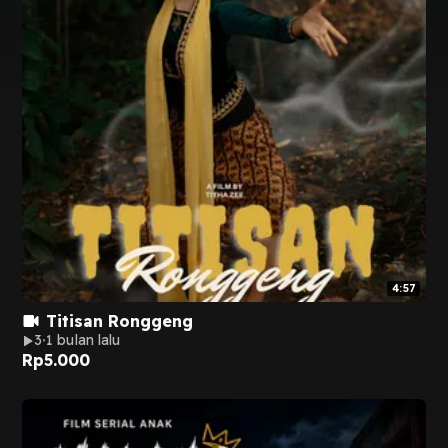
4:57
Titisan Ronggeng
3
1 bulan lalu
Rp
5.000