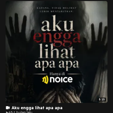
5:15
Aku engga lihat apa apa
65
1 bulan lalu