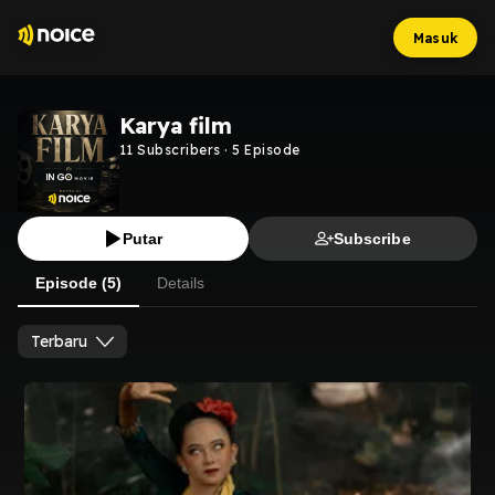
Masuk
Karya film
11
Subscribers
·
5
Episode
Putar
Subscribe
Episode (5)
Details
Terbaru