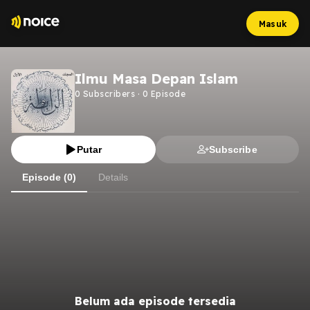
Masuk
Ilmu Masa Depan Islam
0
Subscribers
·
0
Episode
Putar
Subscribe
Episode (0)
Details
Belum ada episode tersedia