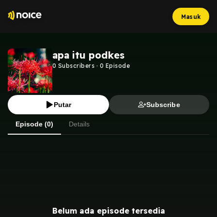
Masuk
apa itu podkes
0
Subscribers
·
0
Episode
Putar
Subscribe
Episode (0)
Details
Belum ada episode tersedia