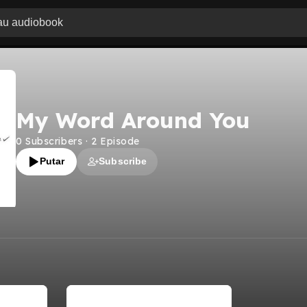
My Word Around You
0
Subscribers
·
2
Episode
Putar
Subscribe