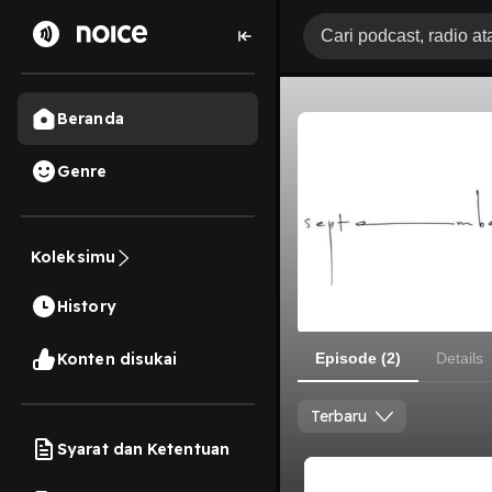
Beranda
Genre
Koleksimu
History
Konten disukai
Episode (2)
Details
Terbaru
Syarat dan Ketentuan