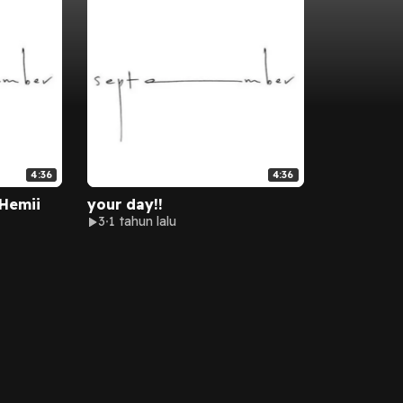
4:36
4:36
Hemii
your day!!
3
1 tahun lalu