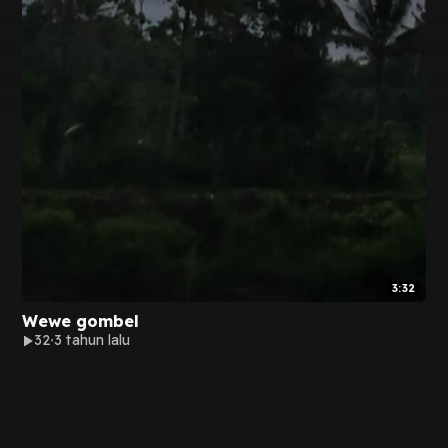
3:32
Wewe gombel
32
3 tahun lalu