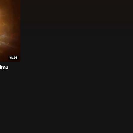
6:16
xima