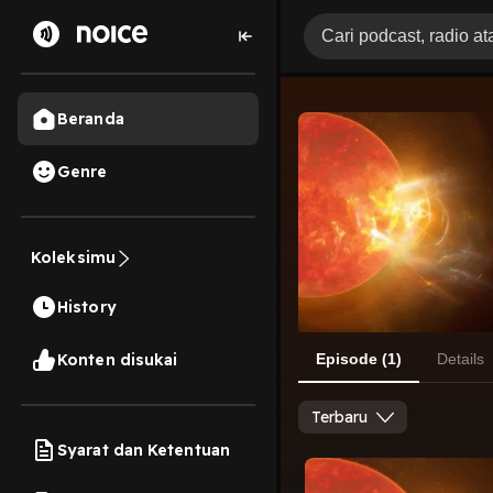
Beranda
Genre
Koleksimu
History
Konten disukai
Episode (1)
Details
Terbaru
Syarat dan Ketentuan