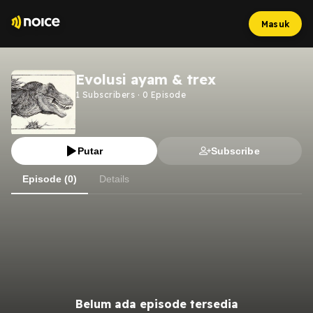
Masuk
Evolusi ayam & trex
1
Subscribers
·
0
Episode
Putar
Subscribe
Episode (0)
Details
Belum ada episode tersedia