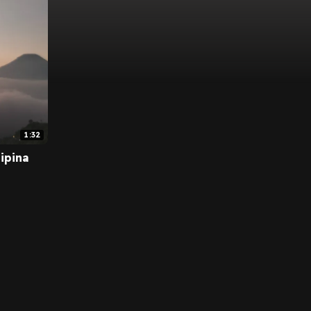
1:32
ipina