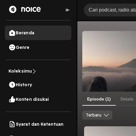
Beranda
Genre
Koleksimu
History
Konten disukai
Episode (1)
Details
Terbaru
Syarat dan Ketentuan