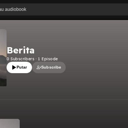
Berita
0
Subscribers
·
1
Episode
Putar
Subscribe