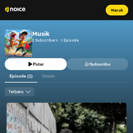
Masuk
Musik
2
Subscribers
·
1
Episode
Putar
Subscribe
Episode (1)
Details
Terbaru