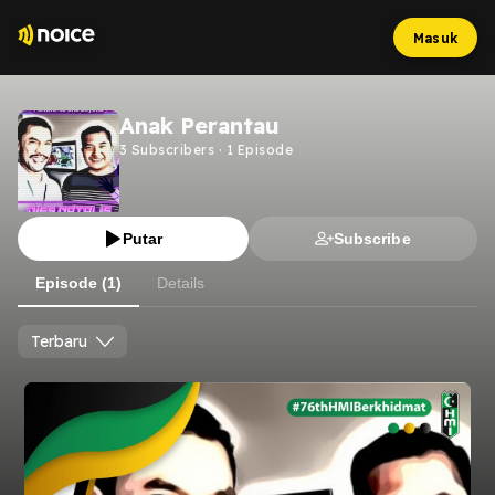
Masuk
Anak Perantau
3
Subscribers
·
1
Episode
Putar
Subscribe
Episode (1)
Details
Terbaru