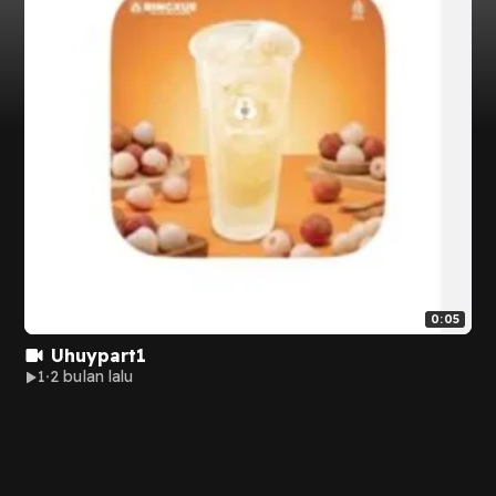
0:05
Uhuypart1
1
2 bulan lalu