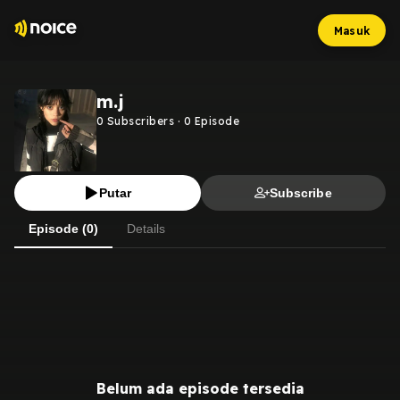
Masuk
m.j
0
Subscribers
·
0
Episode
Putar
Subscribe
Episode (0)
Details
Belum ada episode tersedia