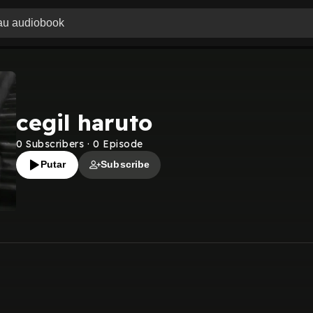
cegil haruto
0
Subscribers
·
0
Episode
Putar
Subscribe