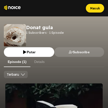
Masuk
Donat gula
1
Subscribers
·
1
Episode
Putar
Subscribe
Episode (1)
Details
Terbaru