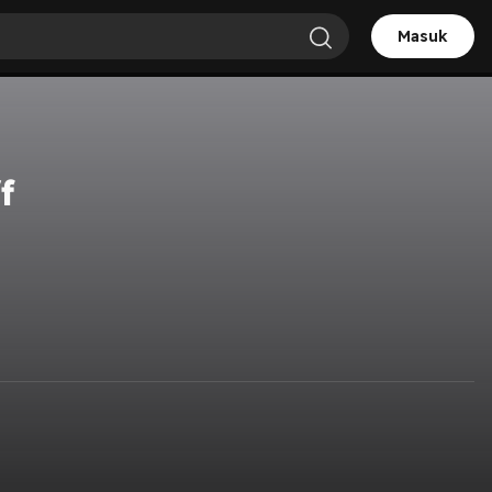
Masuk
f