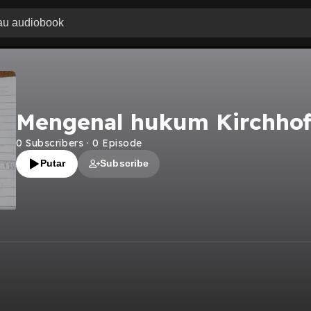
Mengenal hukum Kirchhof
0
Subscribers
·
0
Episode
Putar
Subscribe