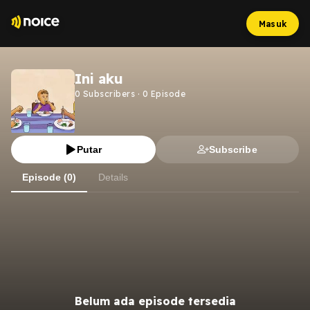
Masuk
Ini aku
0
Subscribers
·
0
Episode
Putar
Subscribe
Episode (0)
Details
Belum ada episode tersedia