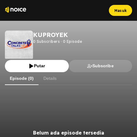
Masuk
KUPROYEK
0
Subscribers
·
0
Episode
Putar
Subscribe
Episode (0)
Details
Belum ada episode tersedia