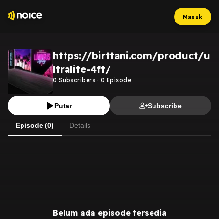
Masuk
https://birttani.com/product/u
ltralite-4ft/
0
Subscribers
·
0
Episode
Putar
Subscribe
Episode (0)
Details
Belum ada episode tersedia